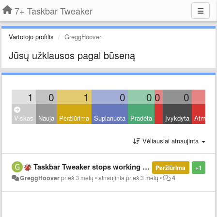
7+ Taskbar Tweaker
Vartotojo profilis
GreggHoover
Jūsų užklausos pagal būseną
1
0
1
0
0
0
0
Viskas
Nauja
Peržiūrima
Suplanuota
Pradėta
Įvykdyta
Atmest
Vėliausiai atnaujinta
Taskbar Tweaker stops working when application is maximized from the tool tray
Peržiūrima
+1
GreggHoover
prieš 3 metų
•
atnaujinta
prieš 3 metų
•
4