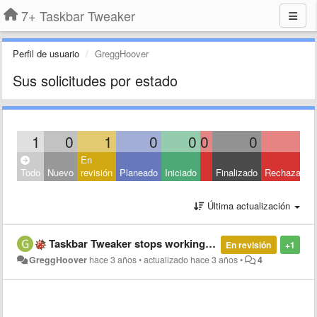
7+ Taskbar Tweaker
Perfil de usuario
GreggHoover
Sus solicitudes por estado
1
0
1
0
0
0
0
0
En
Todo
Nuevo
revisión
Planeado
Iniciado
Finalizado
Rechazado
Última actualización
Taskbar Tweaker stops working when application is maximized from the tool tray
En revisión
+1
GreggHoover
hace 3 años
•
actualizado
hace 3 años
•
4