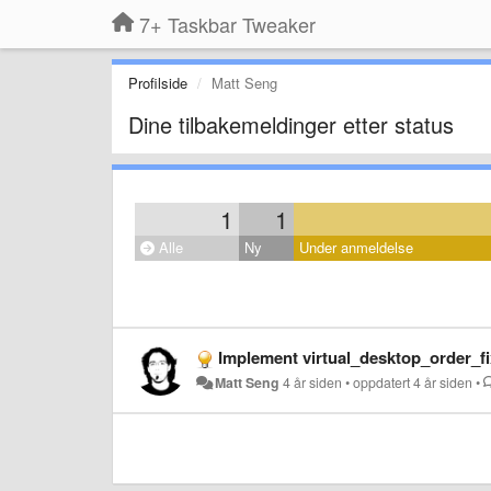
7+ Taskbar Tweaker
Profilside
Matt Seng
Dine tilbakemeldinger etter status
1
1
Alle
Ny
Under anmeldelse
Implement virtual_desktop_order_f
Matt Seng
4 år siden
•
oppdatert
4 år siden
•