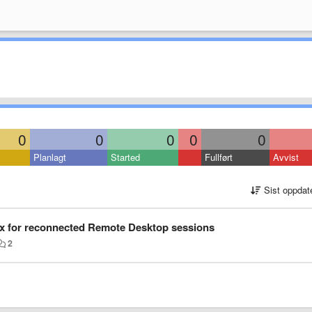
0
0
0
0
0
Planlagt
Started
Fullført
Avvist
Sist oppdat
ix for reconnected Remote Desktop sessions
2