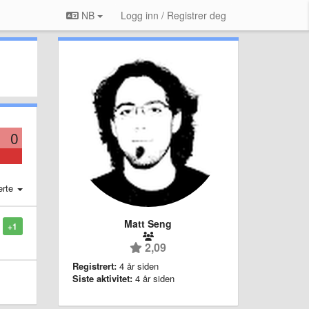
NB
Logg inn / Registrer deg
0
erte
Matt Seng
+1
2,09
Registrert:
4 år siden
Siste aktivitet:
4 år siden