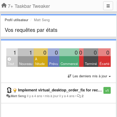
7+ Taskbar Tweaker
Profil utilisateur
Matt Seng
Vos requêtes par états
1
1
0
0
0
0
0
0
À
Tout
Nouveau
l'étude
Prévu
Commencé
Terminé
Écarté
Les derniers mis à jour
Implement virtual_desktop_order_fix for reconnected Remote Desktop sessions
+1
Matt Seng
il y a 4 ans
•
mis à jour
il y a 4 ans
•
2