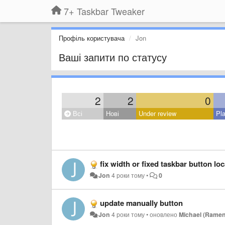
7+ Taskbar Tweaker
Профіль користувача
Jon
Ваші запити по статусу
2
2
0
Всі
Нові
Under review
Pl
fix width or fixed taskbar button lo
Jon
4 роки тому
•
0
update manually button
Jon
4 роки тому
•
оновлено
Michael (Ramen