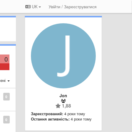
UK
Увійти / Зареєструватися
0
ені
Jon
0
1,88
Зареєстрований:
4 роки тому
Остання активність:
4 роки тому
0