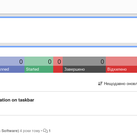
0
0
0
0
anned
Started
Завершено
Відхилено
Нещодавно оновл
cation on taskbar
 Software)
4 роки тому
•
1