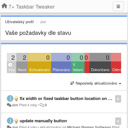
7+ Taskbar Tweaker
Uživatelský profil
Jon
Vaše požadavky dle stavu
2
2
0
0
0
0
0
V
Vše
Nové
Schvalování
Plánováno
řešení
Dokončeno
Odmítnut
Naposledy aktualizováno
fix width or fixed taskbar button location on taskbar
0
Jon
Před 4 roky
•
0
update manually button
0
Jon
Před 4 roky
•
aktualizováno od
Michael (Ramen Software)
Před