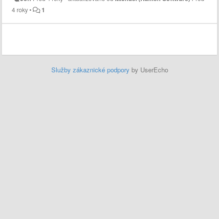
4 roky
•
1
Služby zákaznické podpory
by UserEcho