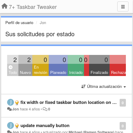
7+ Taskbar Tweaker
Perfil de usuario
Jon
Sus solicitudes por estado
2
2
0
0
0
0
0
0
En
Todo
Nuevo
revisión
Planeado
Iniciado
Finalizado
Rechazado
Última actualización
fix width or fixed taskbar button location on taskbar
0
Jon
hace 4 años
•
0
update manually button
0
Jon
hace 4 años
•
actualizado por
Michael (Ramen Software)
hace