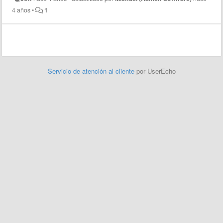
4 años
•
1
Servicio de atención al cliente
por UserEcho