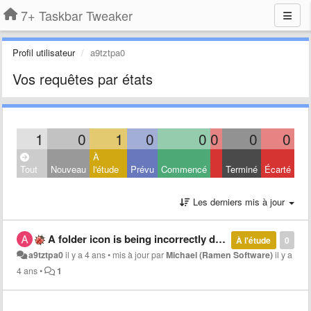
7+ Taskbar Tweaker
Profil utilisateur
a9tztpa0
Vos requêtes par états
1
0
1
0
0
0
0
0
À
Tout
Nouveau
l'étude
Prévu
Commencé
Terminé
Écarté
Les derniers mis à jour
A folder icon is being incorrectly displayed
À l'étude
0
a9tztpa0
il y a 4 ans
•
mis à jour par
Michael (Ramen Software)
il y a
4 ans
•
1