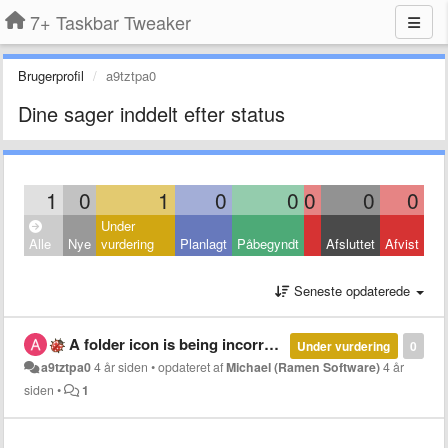
7+ Taskbar Tweaker
Brugerprofil
a9tztpa0
Dine sager inddelt efter status
1
0
1
0
0
0
0
0
Under
Alle
Nye
vurdering
Planlagt
Påbegyndt
Afsluttet
Afvist
Seneste opdaterede
A folder icon is being incorrectly displayed
Under vurdering
0
a9tztpa0
4 år siden
•
opdateret af
Michael (Ramen Software)
4 år
siden
•
1