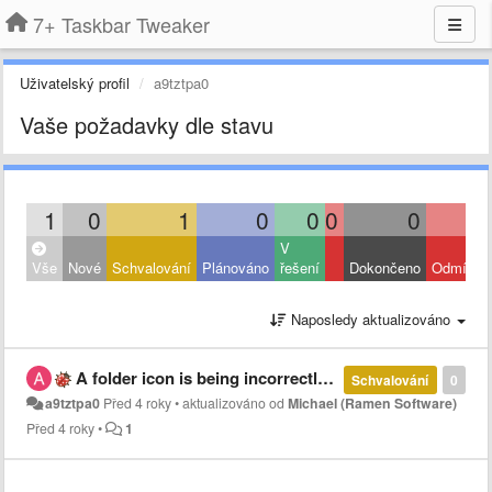
7+ Taskbar Tweaker
Uživatelský profil
a9tztpa0
Vaše požadavky dle stavu
1
0
1
0
0
0
0
V
Vše
Nové
Schvalování
Plánováno
řešení
Dokončeno
Odmítnut
Naposledy aktualizováno
A folder icon is being incorrectly displayed
Schvalování
0
a9tztpa0
Před 4 roky
•
aktualizováno od
Michael (Ramen Software)
Před 4 roky
•
1