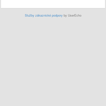
Služby zákaznické podpory
by UserEcho