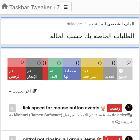
7+ Taskbar Tweaker
الملف الشخصي للمستخدم
deleelee
الطلبات الخاصة بك حسب الحالة
2
0
0
0
0
0
0
2
قيد
مخطط
تم
تم
تم
جميع
الجديد
المراجعة
لها
البدء
الإنجاز
الرفض
آخر تحديث
Double-click speed for mouse button events
رفضت
0
deleelee
منذ 4 سنة
•
تم التحديث من قبل
Michael (Ramen Software)
منذ
4 سنة
•
3
Mouse button control not closing all group items
ليس خطأً
0