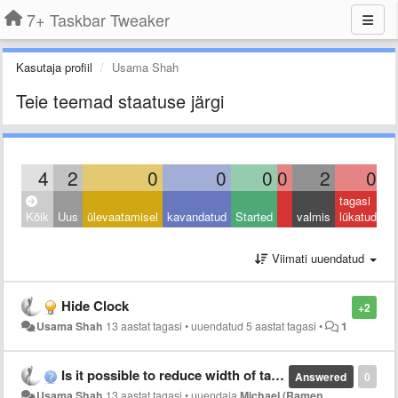
7+ Taskbar Tweaker
Kasutaja profiil
Usama Shah
Teie teemad staatuse järgi
4
2
0
0
0
0
2
0
tagasi
Kõik
Uus
ülevaatamisel
kavandatud
Started
valmis
lükatud
Viimati uuendatud
Hide Clock
+2
Usama Shah
13 aastat tagasi
•
uuendatud
5 aastat tagasi
•
1
Is it possible to reduce width of taskbar?
Answered
0
Usama Shah
13 aastat tagasi
•
uuendaja
Michael (Ramen