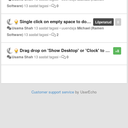
Software)
13 aastat tagasi
•
0
Single click on empty space to do something
Lõpetatud
0
Usama Shah
13 aastat tagasi
•
uuendaja
Michael (Ramen
Software)
13 aastat tagasi
•
2
Drag drop on 'Show Desktop' or 'Clock' to Delete
+8
Usama Shah
13 aastat tagasi
•
0
Customer support service
by UserEcho