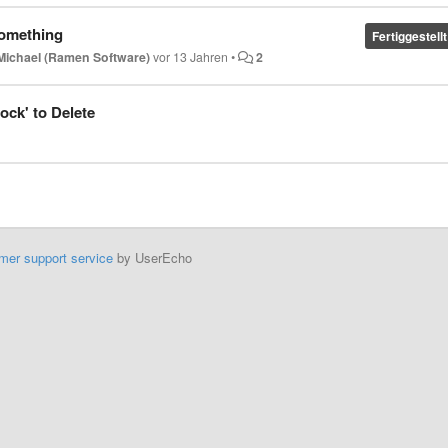
something
Fertiggestellt
Michael (Ramen Software)
vor 13 Jahren
•
2
ock' to Delete
mer support service
by UserEcho