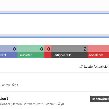
0
0
0
2
lant
Gestartet
Fertiggestellt
Abgelehnt
Letzte Aktualisie
5 Jahren
•
1
skbar?
Beantwortet
Michael (Ramen Software)
vor 13 Jahren
•
0