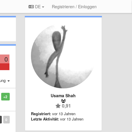
DE
Registrieren / Einloggen
0
rung
Usama Shah
+2
0,91
Registriert:
vor 13 Jahren
Letzte Aktivität:
vor 13 Jahren
0