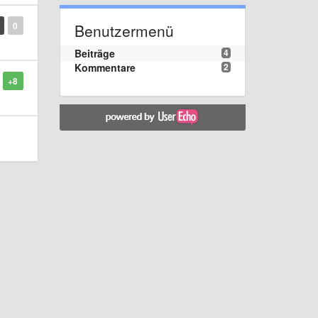
0
Benutzermenü
Beiträge
4
Kommentare
2
+8