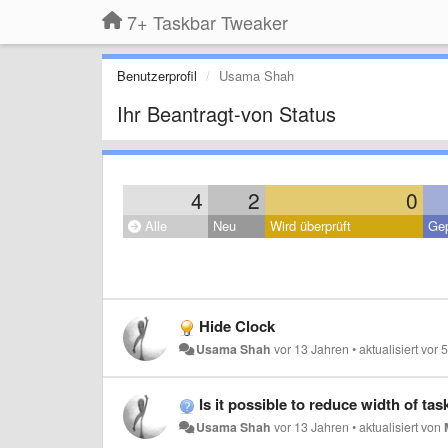
7+ Taskbar Tweaker
Benutzerprofil
Usama Shah
Ihr Beantragt-von Status
4
2
0
Alle
Neu
Wird überprüft
Gep
Hide Clock
Usama Shah
vor 13 Jahren
•
aktualisiert
vor 
Is it possible to reduce width of ta
Usama Shah
vor 13 Jahren
•
aktualisiert von