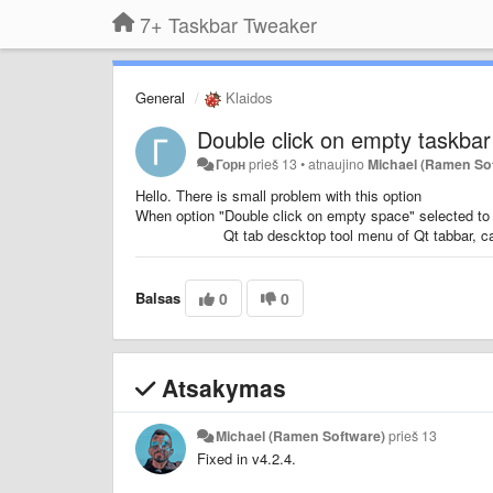
7+ Taskbar Tweaker
General
Klaidos
Double click on empty taskbar 
Горн
prieš 13
•
atnaujino
Michael (Ramen So
Hello. There is small problem with this option
When option "Double click on empty space" selected to n
Qt tab descktop tool menu of Qt tabbar, c
Balsas
0
0
Atsakymas
Michael (Ramen Software)
prieš 13
Fixed in v4.2.4.