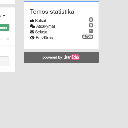
Temos statistika
je
0
Balsai
0
Atsakymai
ymas
1
Sekėjai
8.729
Peržiūros