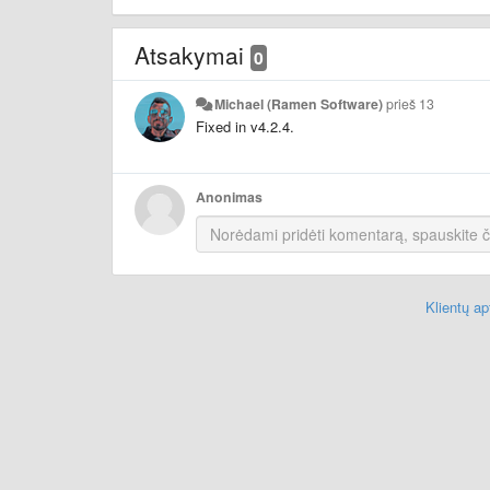
Atsakymai
0
Michael (Ramen Software)
prieš 13
Fixed in v4.2.4.
Anonimas
Klientų a