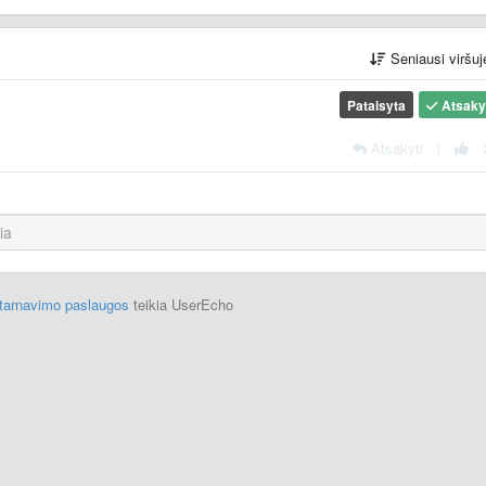
Seniausi viršu
Pataisyta
Atsak
Atsakyti
|
ptarnavimo paslaugos
teikia UserEcho