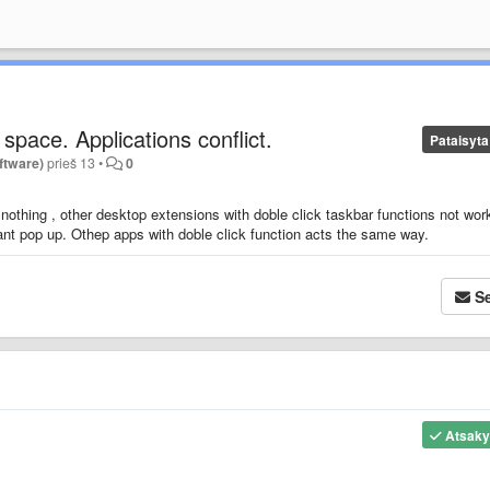
space. Applications conflict.
Pataisyta
ftware)
prieš 13
•
0
othing , other desktop extensions with doble click taskbar functions not wor
ant pop up. Othep apps with doble click function acts the same way.
Se
Atsak