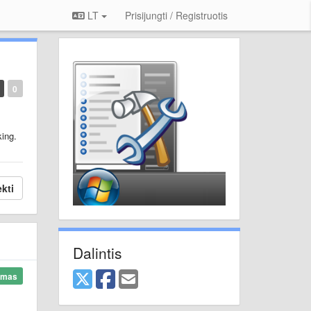
LT
Prisijungti / Registruotis
0
king.
kti
Dalintis
ymas