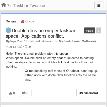
7+ Taskbar Tweaker
General
Chyby
Double click on empty taskbar
Fixed
0
space. Applications conflict.
Горн
Před 13 roků
•
aktualizováno od
Michael (Ramen Software)
Před 13 roků
•
0
Hello. There is small problem with this option
When option "Double click on empty space" selected to nothing ,
other desktop extensions with doble click taskbar functions not
working.
Qt tab descktop tool menu of Qt tabbar, cant pop up.
Othep apps with doble click function acts the same
way.
0
0
Sledovat