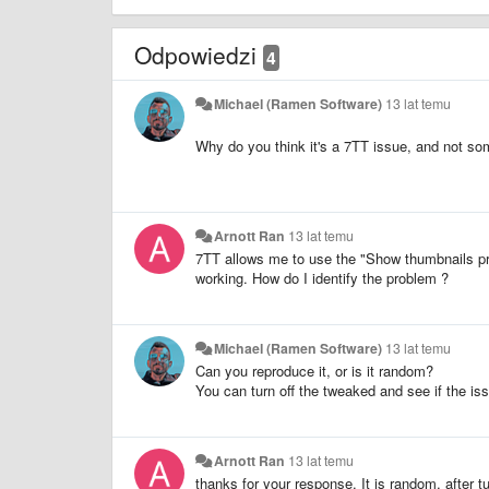
Odpowiedzi
4
Michael (Ramen Software)
13 lat temu
Why do you think it's a 7TT issue, and not so
Arnott Ran
13 lat temu
7TT allows me to use the "Show thumbnails prev
working. How do I identify the problem ?
Michael (Ramen Software)
13 lat temu
Can you reproduce it, or is it random?
You can turn off the tweaked and see if the i
Arnott Ran
13 lat temu
thanks for your response. It is random, after tu