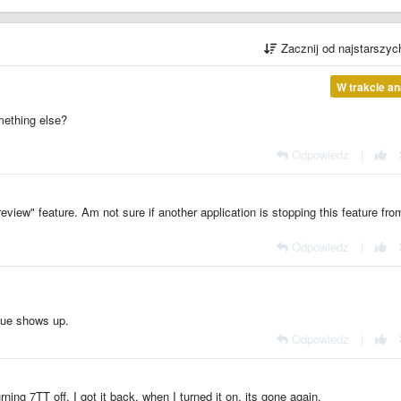
Zacznij od najstarszy
W trakcie an
mething else?
Odpowiedz
|
iew" feature. Am not sure if another application is stopping this feature fro
Odpowiedz
|
ssue shows up.
Odpowiedz
|
rning 7TT off, I got it back, when I turned it on, its gone again.