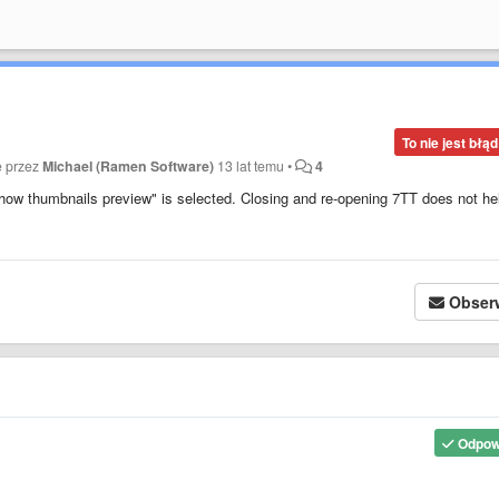
To nie jest błąd
e przez
Michael (Ramen Software)
13 lat temu
•
4
ow thumbnails preview" is selected. Closing and re-opening 7TT does not he
Obser
Odpow