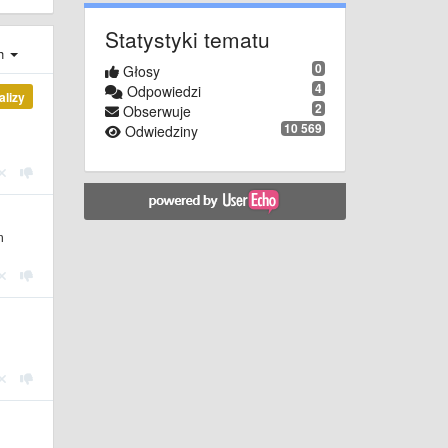
Statystyki tematu
ch
0
Głosy
4
Odpowiedzi
alizy
2
Obserwuje
10 569
Odwiedziny
m