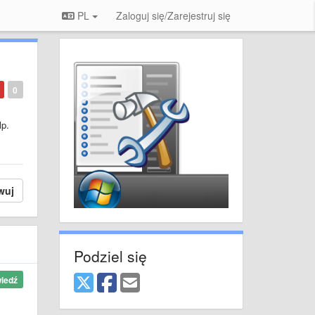
PL
Zaloguj się/Zarejestruj się
0
lp.
wuj
Podziel się
iedź