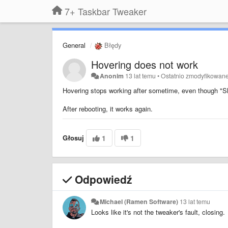
7+ Taskbar Tweaker
General
Błędy
Hovering does not work
Anonim
13 lat temu
•
Ostatnio zmodyfikowan
Hovering stops working after sometime, even though "Sh
After rebooting, it works again.
Głosuj
1
1
Odpowiedź
Michael (Ramen Software)
13 lat temu
Looks like it's not the tweaker's fault, closing.