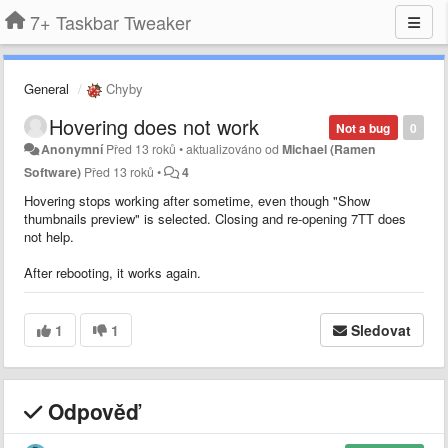
7+ Taskbar Tweaker
General
Chyby
Hovering does not work
Not a bug
0
Anonymní
Před 13 roků
•
aktualizováno od
Michael (Ramen
Software)
Před 13 roků
•
4
Hovering stops working after sometime, even though "Show
thumbnails preview" is selected. Closing and re-opening 7TT does
not help.
After rebooting, it works again.
1
1
Sledovat
Odpověď