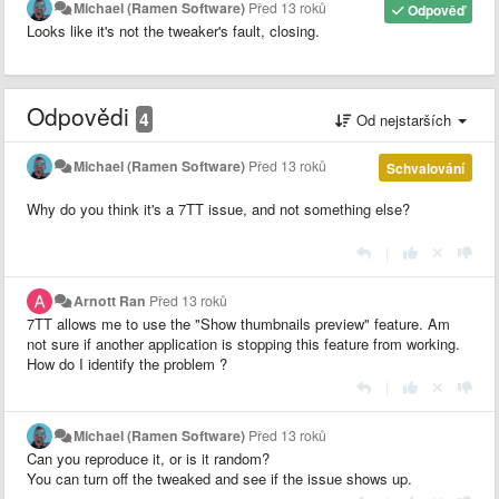
Michael (Ramen Software)
Před 13 roků
Odpověď
Looks like it's not the tweaker's fault, closing.
Odpovědi
4
Od nejstarších
Michael (Ramen Software)
Před 13 roků
Schvalování
Why do you think it's a 7TT issue, and not something else?
|
Arnott Ran
Před 13 roků
7TT allows me to use the "Show thumbnails preview" feature. Am
not sure if another application is stopping this feature from working.
How do I identify the problem ?
|
Michael (Ramen Software)
Před 13 roků
Can you reproduce it, or is it random?
You can turn off the tweaked and see if the issue shows up.