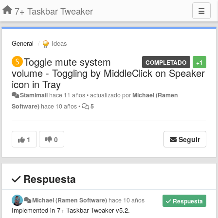
7+ Taskbar Tweaker
General
Ideas
Toggle mute system
COMPLETADO
+1
volume - Toggling by MiddleClick on Speaker
icon in Tray
Stamimail
hace 11 años
•
actualizado por
Michael (Ramen
Software)
hace 10 años
•
5
1
0
Seguir
Respuesta
Michael (Ramen Software)
hace 10 años
Respuesta
Implemented in 7+ Taskbar Tweaker v5.2.