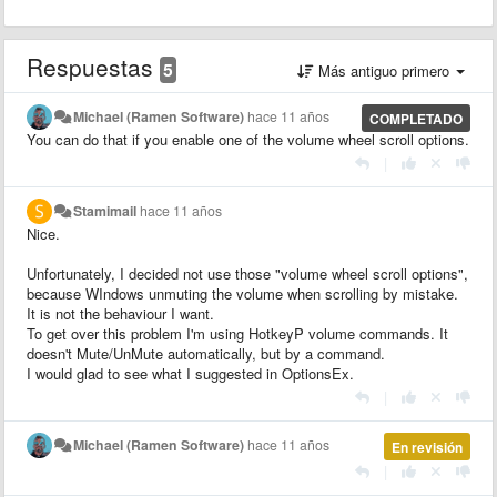
Respuestas
5
Más antiguo primero
Michael (Ramen Software)
hace 11 años
COMPLETADO
You can do that if you enable one of the volume wheel scroll options.
|
Stamimail
hace 11 años
Nice.
Unfortunately, I decided not use those "volume wheel scroll options",
because WIndows unmuting the volume when scrolling by mistake.
It is not the behaviour I want.
To get over this problem I'm using HotkeyP volume commands. It
doesn't Mute/UnMute automatically, but by a command.
I would glad to see what I suggested in OptionsEx.
|
Michael (Ramen Software)
hace 11 años
En revisión
|