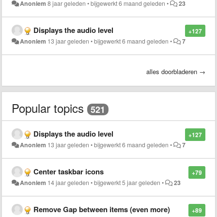
Anoniem
8 jaar geleden
•
bijgewerkt
6 maand geleden
•
23
Displays the audio level
+127
Anoniem
13 jaar geleden
•
bijgewerkt
6 maand geleden
•
7
alles doorbladeren →
Popular topics
521
Displays the audio level
+127
Anoniem
13 jaar geleden
•
bijgewerkt
6 maand geleden
•
7
Center taskbar icons
+79
Anoniem
14 jaar geleden
•
bijgewerkt
5 jaar geleden
•
23
Remove Gap between items (even more)
+89