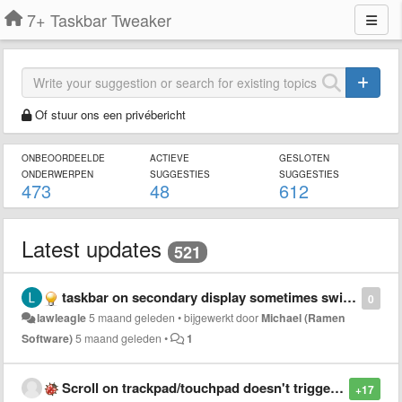
7+ Taskbar Tweaker
Of stuur ons een privébericht
ONBEOORDEELDE
ACTIEVE
GESLOTEN
ONDERWERPEN
SUGGESTIES
SUGGESTIES
473
48
612
Latest updates
521
taskbar on secondary display sometimes switches to primary display
0
lawleagle
5 maand geleden
•
bijgewerkt door
Michael (Ramen
Software)
5 maand geleden
•
1
Scroll on trackpad/touchpad doesn't trigger mouse wheel options
+17