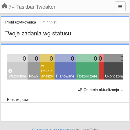
7+ Taskbar Tweaker
Profil użytkownika
mjrinnjat
Twoje zadania wg statusu
0
0
0
0
0
0
0
w
trakcie
Wszystkie
Nowy
analizy
Planowane
Rozpoczęte
Ukończony
O
Ostatnia aktualizacja
Brak wątków
Customer support service
by UserEcho