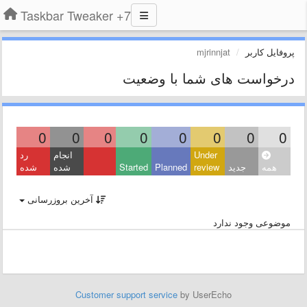
7+ Taskbar Tweaker
پروفایل کاربر
mjrinnjat
درخواست های شما با وضعیت
0
0
0
0
0
0
0
0
Under
انجام
رد
همه
جدید
review
Planned
Started
شده
شده
آخرین بروزرسانی
موضوعی وجود ندارد
Customer support service
by UserEcho