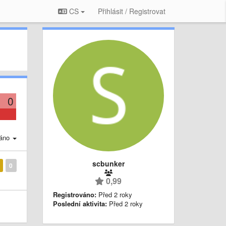
CS
Přihlásit / Registrovat
0
áno
scbunker
0
0,99
Registrováno:
Před 2 roky
Poslední aktivita:
Před 2 roky