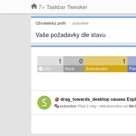
7+ Taskbar Tweaker
Uživatelský profil
scbunker
Vaše požadavky dle stavu
1
0
1
Vše
Nové
Schvalování
Plá
drag_towards_desktop causes Expl
scbunker
Před 2 roky
•
aktualizováno od
Mic