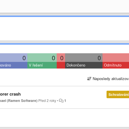
0
0
0
0
nováno
V řešení
Dokončeno
Odmítnuto
Naposledy aktualizov
orer crash
Schvalování
hael (Ramen Software)
Před 2 roky
•
1