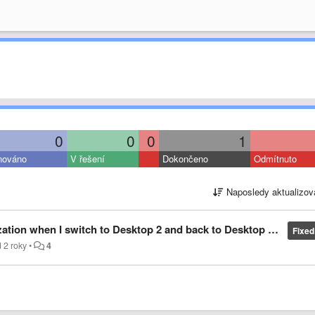
0
0
0
1
nováno
V řešení
Dokončeno
Odmítnuto
Naposledy aktualizov
I switch to Desktop 2 and back to Desktop 1. Right now it gets jumbled.
Fixed
d 2 roky
•
4