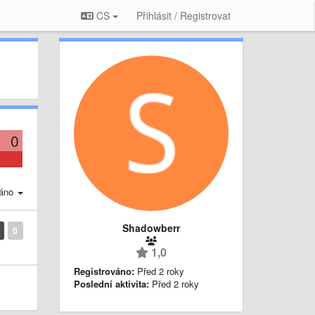
CS
Přihlásit / Registrovat
0
áno
Shadowberr
0
1,0
Registrováno:
Před 2 roky
Poslední aktivita:
Před 2 roky