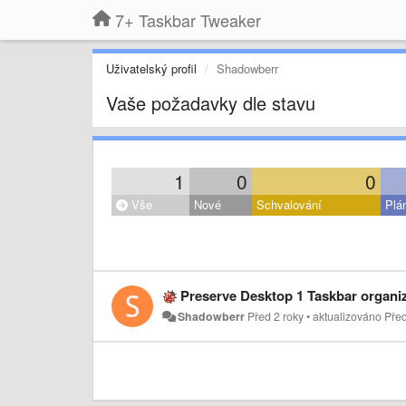
7+ Taskbar Tweaker
Uživatelský profil
Shadowberr
Vaše požadavky dle stavu
1
0
0
Vše
Nové
Schvalování
Plá
Preserve Desktop 1 Taskbar organization when 
Shadowberr
Před 2 roky
•
aktualizováno
Pře