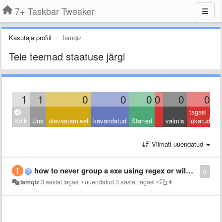
7+ Taskbar Tweaker
Kasutaja profiil
Iamqiz
Teie teemad staatuse järgi
1
1
0
0
0
0
0
0
tagasi
Kõik
Uus
ülevaatamisel
kavandatud
Started
valmis
lükatud
Viimati uuendatud
how to never group a exe using regex or wildcard
0
Iamqiz
3 aastat tagasi
•
uuendatud
3 aastat tagasi
•
4