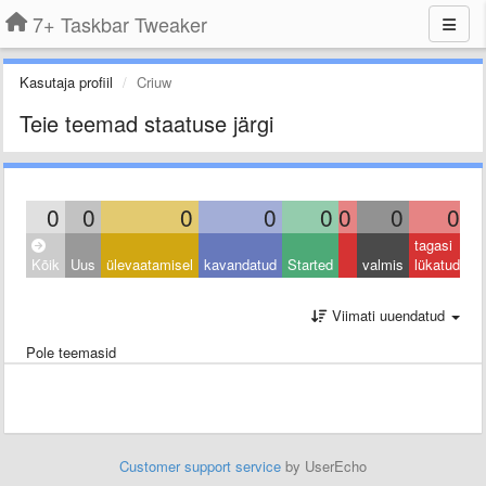
7+ Taskbar Tweaker
Kasutaja profiil
Criuw
Teie teemad staatuse järgi
0
0
0
0
0
0
0
0
tagasi
Kõik
Uus
ülevaatamisel
kavandatud
Started
valmis
lükatud
Viimati uuendatud
Pole teemasid
Customer support service
by UserEcho