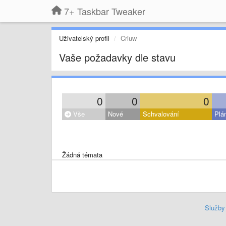
7+ Taskbar Tweaker
Uživatelský profil
Criuw
Vaše požadavky dle stavu
0
0
0
Vše
Nové
Schvalování
Plá
Žádná témata
Služby