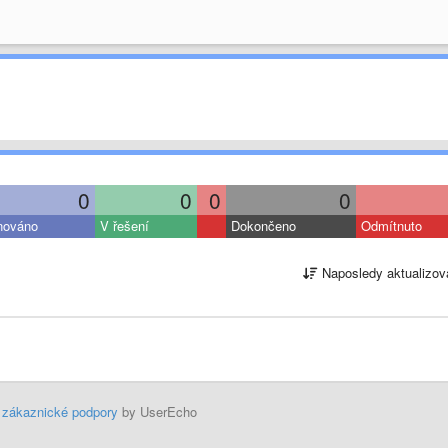
0
0
0
0
nováno
V řešení
Dokončeno
Odmítnuto
Naposledy aktualizov
 zákaznické podpory
by UserEcho