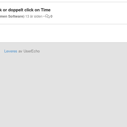
 or doppelt click on Time
amen Software)
13 år siden
•
0
Leveres
av UserEcho