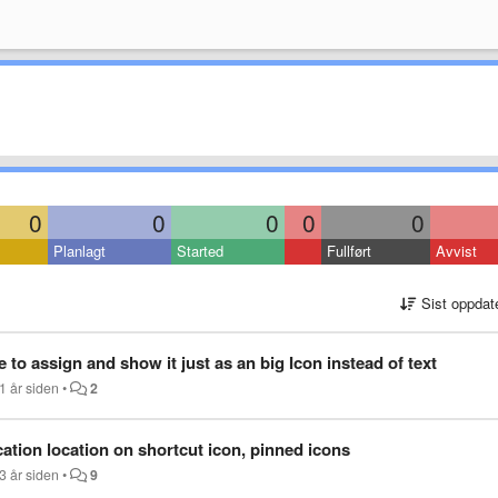
0
0
0
0
0
Planlagt
Started
Fullført
Avvist
Sist oppdat
 to assign and show it just as an big Icon instead of text
1 år siden
•
2
ication location on shortcut icon, pinned icons
3 år siden
•
9