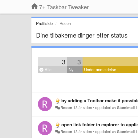
7+ Taskbar Tweaker
Profilside
Recon
Dine tilbakemeldinger etter status
3
3
Alle
Ny
Under anmeldelse
by adding a Toolbar make it possible
Recon
13 år siden
•
oppdatert av
Stamimail
1
open link folder in explorer to appl
Recon
13 år siden
•
oppdatert av
Stamimail
1