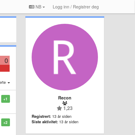
NB
Logg inn / Registrer deg
0
erte
Recon
+1
1,23
Registrert:
13 år siden
Siste aktivitet:
13 år siden
+2