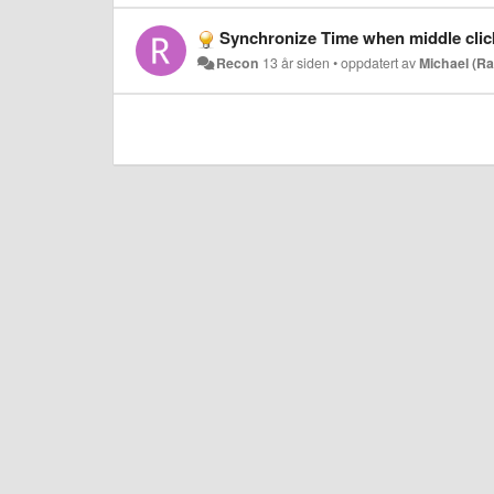
Synchronize Time when middle click
Recon
13 år siden
•
oppdatert av
Michael (R