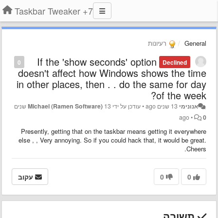
7+ Taskbar Tweaker
General
רעיונות
If the 'show seconds' option
0
Declined
doesn't affect how Windows shows the time
in other places, then . . do the same for day
of the week?
אנונימי
13 שנים ago
•
עודכן על ידי
Michael (Ramen Software)
13 שנים
ago
•
0
Presently, getting that on the taskbar means getting it everywhere
else , , Very annoying. So if you could hack that, it would be great.
Cheers.
0
0
עקוב
תשובה