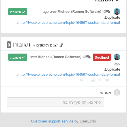
13 שנים ago
Michael (Ramen Software)
תשובה
Duplicate:
http://tweaker.userecho.com/topic/164567-custom-date-format/
תגובות
0
ישנים ראשונים
Michael (Ramen Software)
13 שנים
Declined
תשובה
ago
Duplicate:
http://tweaker.userecho.com/topic/164567-custom-date-format/
|
אנונימי
Customer support service
by UserEcho