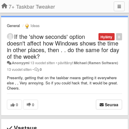
7+ Taskbar Tweaker
General
Ideas
If the 'show seconds' option
Hylätty
0
doesn't affect how Windows shows the time
in other places, then . . do the same for day
of the week?
Anonyymi
13 vuodet sitten
•
pävittänyt
Michael (Ramen Software)
13 vuodet sitten
•
0
Presently, getting that on the taskbar means getting it everywhere
else , , Very annoying. So if you could hack that, it would be great.
Cheers.
0
0
Seuraa
Vastaus