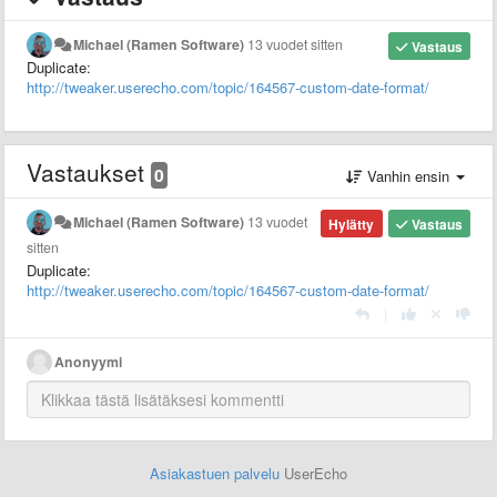
Michael (Ramen Software)
13 vuodet sitten
Vastaus
Duplicate:
http://tweaker.userecho.com/topic/164567-custom-date-format/
Vastaukset
0
Vanhin ensin
Michael (Ramen Software)
13 vuodet
Hylätty
Vastaus
sitten
Duplicate:
http://tweaker.userecho.com/topic/164567-custom-date-format/
|
Anonyymi
Asiakastuen palvelu
UserEcho