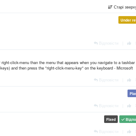
Старі звер
Under re
Відповісти
|
r right-click-menu than the menu that appears when you navigate to a taskbar
keys) and then press the "right-click-menu-key" on the keyboard - Microsoft
Відповісти
|
Pla
Відповісти
|
Fixed
Відпо
Відповісти
|