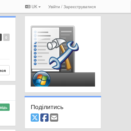
UK
Увійти / Зареєструватися
0
ися
Поділитись
відь