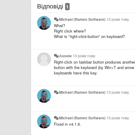
Відповіді
1
Michael (Ramen Software)
13 років тому
What?
Right click where?
What is "right-click-button" on keyboard?
Анонім
13 років тому
Right-click on taskbar button produces anothe
button with the keyboard (by Win+T and arrow 
keyboards have this key.
Michael (Ramen Software)
13 років тому
Michael (Ramen Software)
13 років тому
Fixed in v4.1.6.