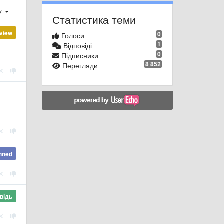
ху
Статистика теми
view
0
Голоси
1
Відповіді
0
Підписники
8 852
Перегляди
nned
відь