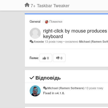
7+ Taskbar Tweaker
General
Помилки
right-click by mouse produces o
keyboard
Анонім
13 років тому
•
оновлено
Michael (Ramen Sof
Голос
0
0
Відповідь
Michael (Ramen Software)
13 років тому
Fixed in v4.1.6.