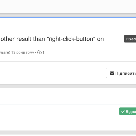
ther result than "right-click-button" on
Fixed
tware)
13 років тому
•
1
Підписат
Відпо