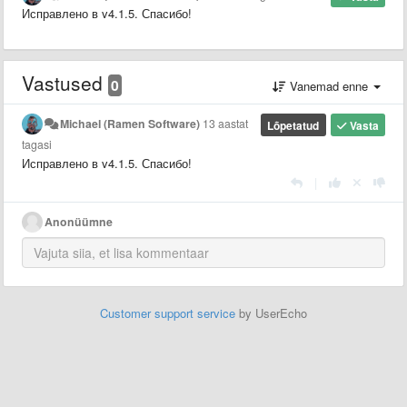
Исправлено в v4.1.5. Спасибо!
Vastused
0
Vanemad enne
Michael (Ramen Software)
13 aastat
Lõpetatud
Vasta
tagasi
Исправлено в v4.1.5. Спасибо!
|
Anonüümne
Customer support service
by UserEcho