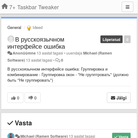
7+ Taskbar Tweaker
General
Ideed
В русскоязычном
Lõpetatud
0
интерфейсе ошибка
Anonüümne
13 aastat tagasi
•
uuendaja
Michael (Ramen
Software)
13 aastat tagasi
•
0
В русскоязычном интерфейсе ошибка: Группировка и
комбинирование - Группировка окон - "Не групптровать" (должно
быть "Не группировать")
0
0
Jälgi
Vasta
Michael (Ramen Software)
13 aastat tagasi
Vasta