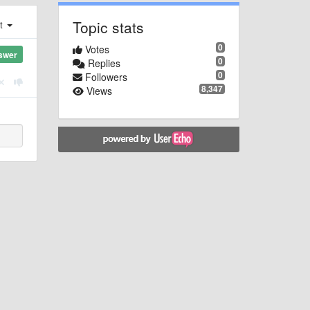
Topic stats
st
0
Votes
swer
0
Replies
0
Followers
8,347
Views