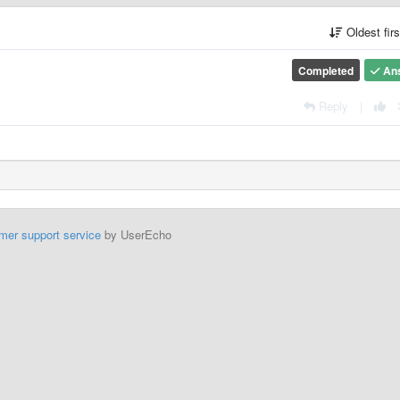
Oldest fir
Completed
An
Reply
|
mer support service
by UserEcho