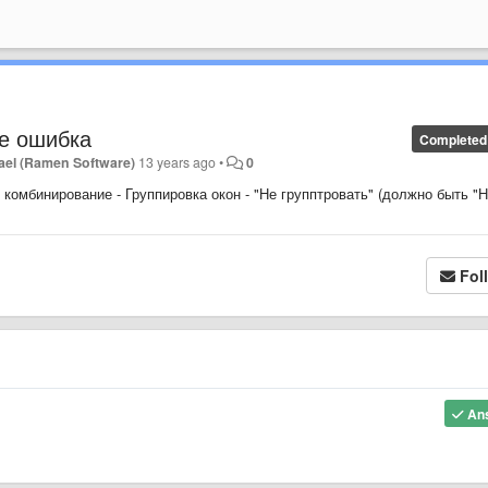
е ошибка
Completed
ael (Ramen Software)
13 years ago
•
0
комбинирование - Группировка окон - "Не групптровать" (должно быть "
Fol
An