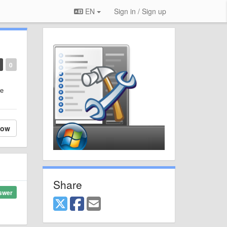
EN
Sign in / Sign up
0
Не
low
Share
swer