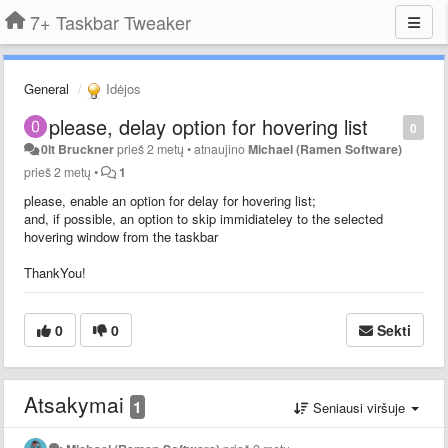
7+ Taskbar Tweaker
General
Idėjos
please, delay option for hovering list
0
0lt Bruckner
prieš 2 metų
•
atnaujino
Michael (Ramen Software)
prieš 2 metų
•
1
please, enable an option for delay for hovering list;
and, if possible, an option to skip immidiateley to the selected
hovering window from the taskbar
ThankYou!
0
0
Sekti
Atsakymai
1
Seniausi viršuje