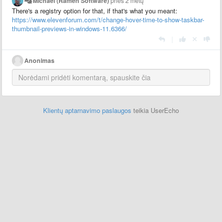
Michael (Ramen Software)
prieš 2 metų
There's a registry option for that, if that's what you meant:
https://www.elevenforum.com/t/change-hover-time-to-show-taskbar-
thumbnail-previews-in-windows-11.6366/
|
Anonimas
Klientų aptarnavimo paslaugos
teikia UserEcho