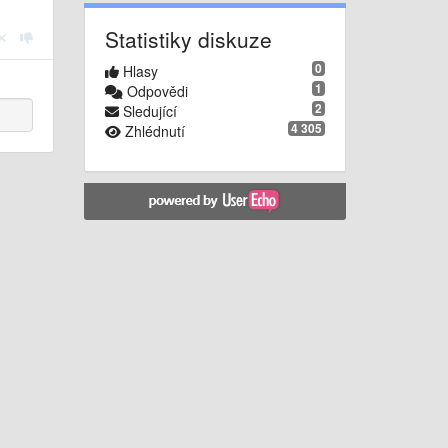
Statistiky diskuze
0
Hlasy
1
Odpovědi
2
Sledující
4 305
Zhlédnutí