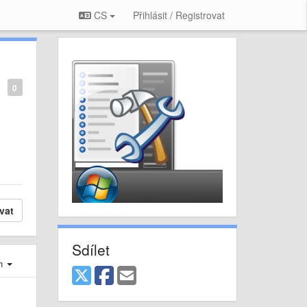
CS
Přihlásit / Registrovat
0
vat
Sdílet
ch