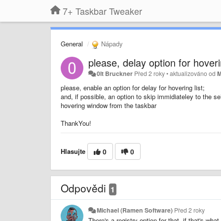
7+ Taskbar Tweaker
General
Nápady
please, delay option for hoverin
0lt Bruckner
Před 2 roky
•
aktualizováno od
M
please, enable an option for delay for hovering list;
and, if possible, an option to skip immidiateley to the s
hovering window from the taskbar
ThankYou!
Hlasujte
0
0
Odpovědi
1
Michael (Ramen Software)
Před 2 roky
There's a registry option for that, if that's wha