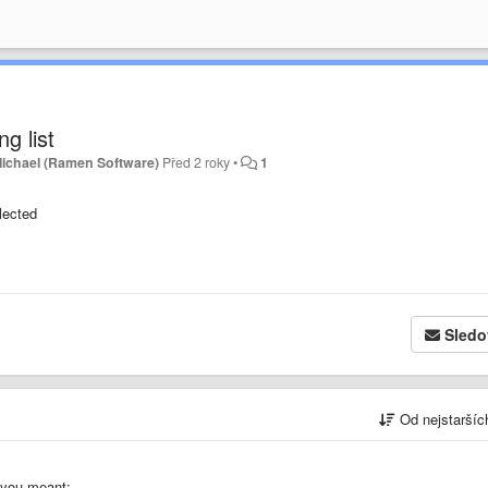
g list
ichael (Ramen Software)
Před 2 roky
•
1
elected
Sledo
Od nejstarší
t you meant: