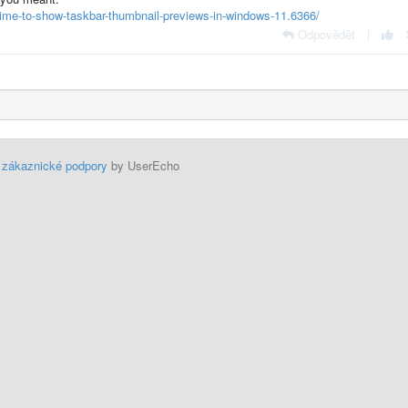
ime-to-show-taskbar-thumbnail-previews-in-windows-11.6366/
Odpovědět
|
 zákaznické podpory
by UserEcho