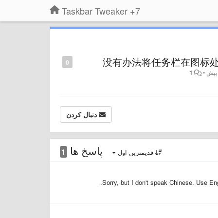
7+ Taskbar Tweaker
没有办法将任务栏在图标处
0
1
•
دنبال کردن
پاسخ ها
1
قدیمترین اول
Sorry, but I don't speak Chinese. Use Eng