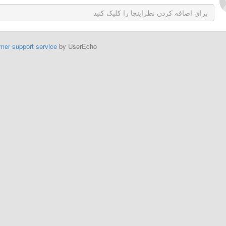
mer support service
by UserEcho