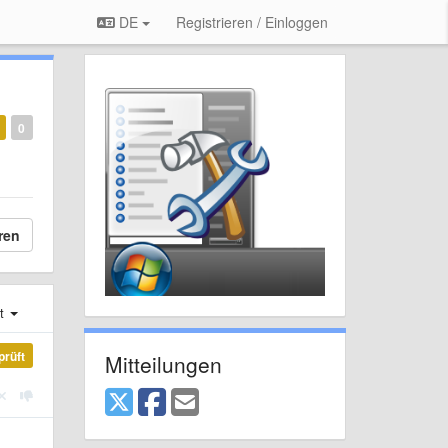
DE
Registrieren / Einloggen
0
ren
st
prüft
Mitteilungen