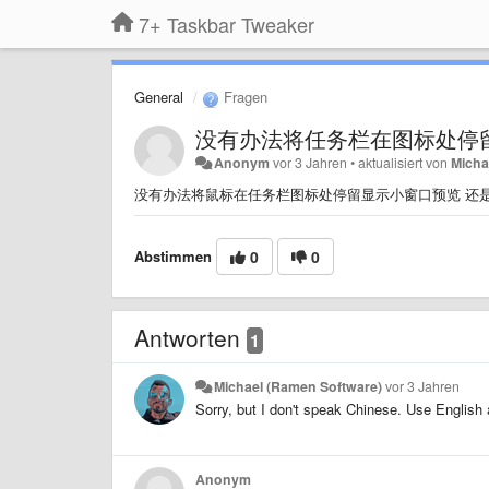
7+ Taskbar Tweaker
General
Fragen
没有办法将任务栏在图标处停
Anonym
vor 3 Jahren
•
aktualisiert von
Micha
没有办法将鼠标在任务栏图标处停留显示小窗口预览 还
Abstimmen
0
0
Antworten
1
Michael (Ramen Software)
vor 3 Jahren
Sorry, but I don't speak Chinese. Use English
Anonym