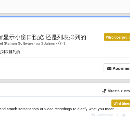
留显示小窗口预览 还是列表排列的
Wird überprüft
el (Ramen Software)
vor 3 Jahren
•
1
是列表排列的
Abonnie
Älteste zuer
Wird über
 and attach screenshots or video recordings to clarify what you mean.
Antworten
|