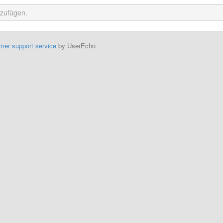
mer support service
by UserEcho