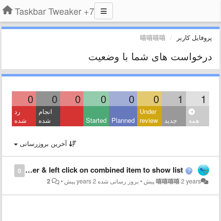
7+ Taskbar Tweaker
پروفایل کاربر
嘻嘻嘻嘻
درخواست های شما با وضعیت
0
0
0
0
0
0
1
1
Under
انجام
رد
همه
جدید
review
Planned
Started
شده
شده
آخرین بروزرسانی
is it possible that do nothing when hover & left click on combined item to show list ?
0
2 years پیش
嘻嘻嘻嘻
•
بروز رسانی شده
2 years پیش
•
2