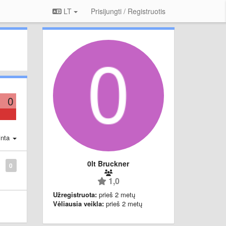
LT
Prisijungti / Registruotis
0
inta
0lt Bruckner
0
1,0
Užregistruota:
prieš 2 metų
Vėliausia veikla:
prieš 2 metų