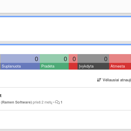
0
0
0
0
Suplanuota
Pradėta
Įvykdyta
Atmesta
Vėliausiai atnauj
t
l (Ramen Software)
prieš 2 metų
•
1