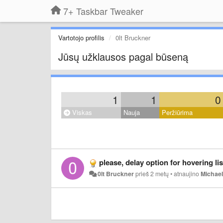
7+ Taskbar Tweaker
Vartotojo profilis
0lt Bruckner
Jūsų užklausos pagal būseną
1
1
0
Viskas
Nauja
Peržiūrima
please, delay option for hovering lis
0lt Bruckner
prieš 2 metų
•
atnaujino
Michae