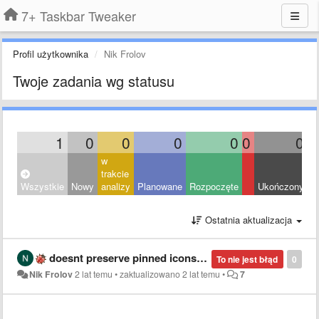
7+ Taskbar Tweaker
Profil użytkownika
Nik Frolov
Twoje zadania wg statusu
1
0
0
0
0
0
0
w
trakcie
Wszystkie
Nowy
analizy
Planowane
Rozpoczęte
Ukończony
O
Ostatnia aktualizacja
doesnt preserve pinned icons order
To nie jest błąd
0
Nik Frolov
2 lat temu
•
zaktualizowano
2 lat temu
•
7