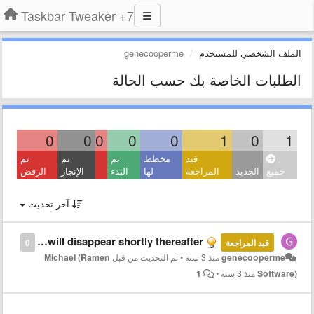
7+ Taskbar Tweaker
الملف الشخصي للمستخدم
genecooperme
الطلبات الخاصة بك حسب الحالة
0
0
0
0
0
1
0
1
قيد
مخطط
تم
تم
تم
جميع
الجديد
المراجعة
لها
البدء
الإنجاز
الرفض
آخر تحديث
Seconds on clock disappearing after some time. Will appear when setting is applied but will disappear shortly thereafter.
قيد المراجعة
0
genecooperme
منذ 3 سنة
•
تم التحديث من قبل
Michael (Ramen
Software)
منذ 3 سنة
•
1