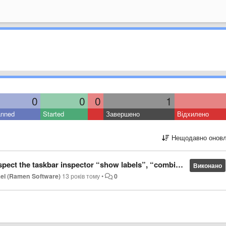
0
0
0
1
anned
Started
Завершено
Відхилено
Нещодавно оновл
 inspector “show labels”, “combine”, and “group” always/never switches.
Виконано
el (Ramen Software)
13 років тому
•
0