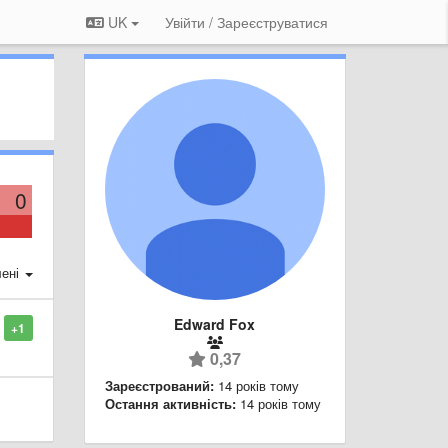
UK
Увійти / Зареєструватися
0
ені
Edward Fox
+1
0,37
Зареєстрований:
14 років тому
Остання активність:
14 років тому