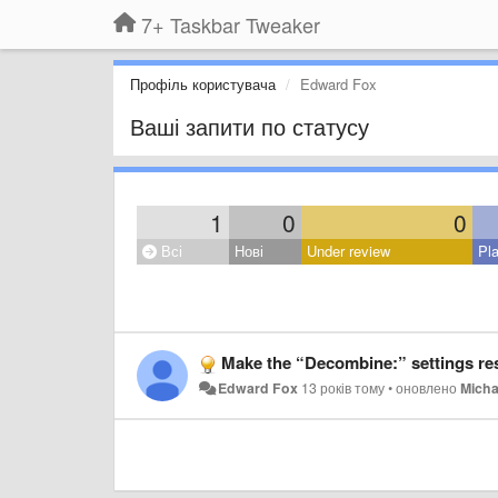
7+ Taskbar Tweaker
Профіль користувача
Edward Fox
Ваші запити по статусу
1
0
0
Всі
Нові
Under review
Pl
Make the “Decombine:” settings respect the taskbar
Edward Fox
13 років тому
•
оновлено
Micha