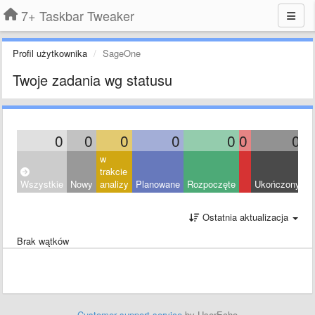
7+ Taskbar Tweaker
Profil użytkownika
SageOne
Twoje zadania wg statusu
0
0
0
0
0
0
0
w
trakcie
Wszystkie
Nowy
analizy
Planowane
Rozpoczęte
Ukończony
O
Ostatnia aktualizacja
Brak wątków
Customer support service
by UserEcho