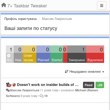
7+ Taskbar Tweaker
Профіль користувача
Максим Лаврентьев
Ваші запити по статусу
1
0
0
0
0
0
1
0
Under
Всі
Нові
review
Planned
Started
Завершено
Відхилено
Нещодавно оновлені
Doesn't work on insider builds of Windows 10
Fixed
+26
Максим Лаврентьев
11 років тому
•
оновлено
Michael (Ramen
Software)
9 років тому
•
19