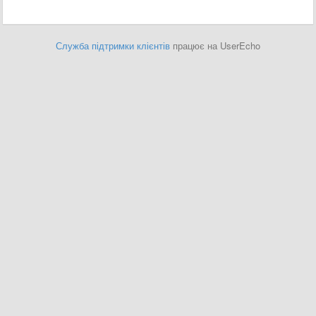
Служба підтримки клієнтів
працює на UserEcho