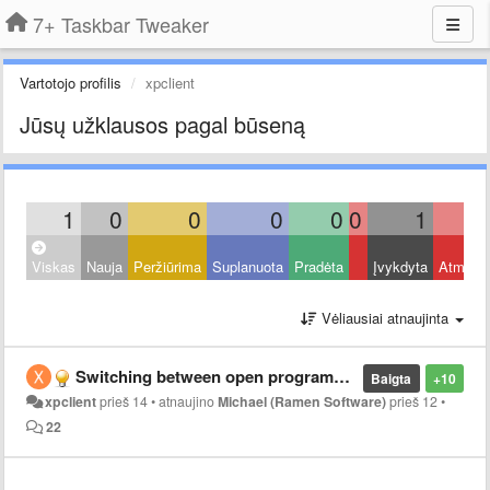
7+ Taskbar Tweaker
Vartotojo profilis
xpclient
Jūsų užklausos pagal būseną
1
0
0
0
0
0
1
Viskas
Nauja
Peržiūrima
Suplanuota
Pradėta
Įvykdyta
Atmest
Vėliausiai atnaujinta
Switching between open programs using keyboard
Baigta
+10
xpclient
prieš 14
•
atnaujino
Michael (Ramen Software)
prieš 12
•
22