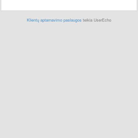
Klientų aptarnavimo paslaugos
teikia UserEcho