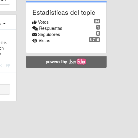
Estadísticas del topic
84
Votos
ro
1
Respuestas
0
Seguidores
8 716
Vistas
hink
tch
y