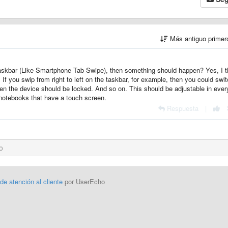
Más antiguo prime
taskbar (Like Smartphone Tab Swipe), then something should happen? Yes, I t
s. If you swip from right to left on the taskbar, for example, then you could swi
hen the device should be locked. And so on. This should be adjustable in ever
 notebooks that have a touch screen.
Respuesta
|
 de atención al cliente
por UserEcho