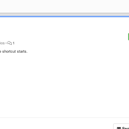
ños
•
1
 shortcut starts.
Seg