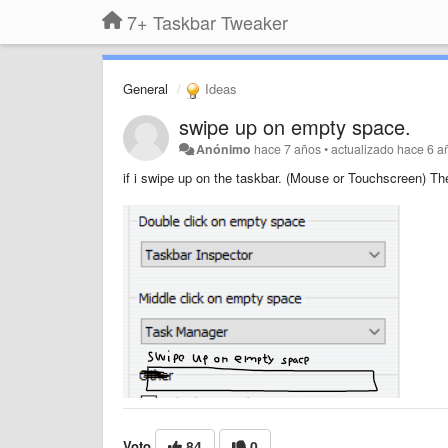
7+ Taskbar Tweaker
General
Ideas
swipe up on empty space.
Anónimo
hace 7 años
•
actualizado
hace 6 a
if i swipe up on the taskbar. (Mouse or Touchscreen) The
Voto
84
0