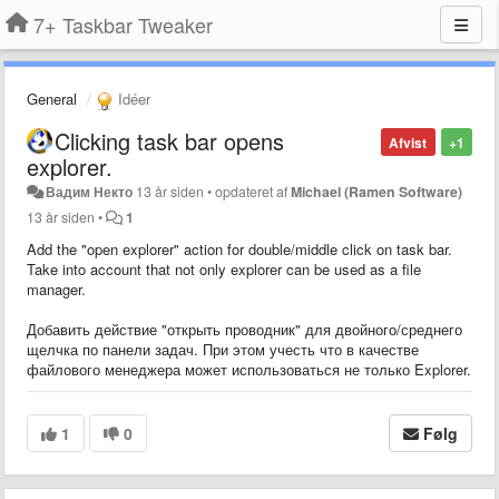
7+ Taskbar Tweaker
General
Idéer
Clicking task bar opens
Afvist
+1
explorer.
Вадим Некто
13 år siden
•
opdateret af
Michael (Ramen Software)
13 år siden
•
1
Add the "open explorer" action for double/middle click on task bar.
Take into account that not only explorer can be used as a file
manager.
Добавить действие "открыть проводник" для двойного/среднего
щелчка по панели задач. При этом учесть что в качестве
файлового менеджера может использоваться не только Explorer.
1
0
Følg