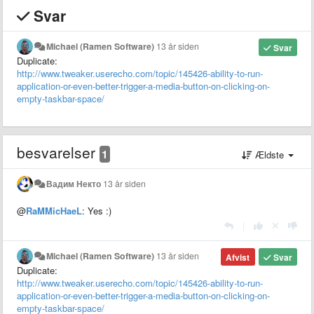
Svar
Michael (Ramen Software)
13 år siden
Svar
Duplicate:
http://www.tweaker.userecho.com/topic/145426-ability-to-run-
application-or-even-better-trigger-a-media-button-on-clicking-on-
empty-taskbar-space/
besvarelser
1
Ældste
Вадим Некто
13 år siden
@
RaMMicHaeL
: Yes :)
|
Michael (Ramen Software)
13 år siden
Afvist
Svar
Duplicate:
http://www.tweaker.userecho.com/topic/145426-ability-to-run-
application-or-even-better-trigger-a-media-button-on-clicking-on-
empty-taskbar-space/