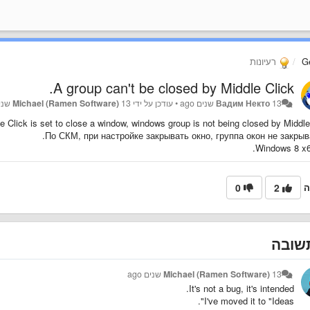
G
רעיונות
A group can't be closed by Middle Click.
13 שנים ago
Вадим Некто
•
עודכן על ידי
13 שנים ago
Michael (Ramen Software)
 Click is set to close a window, windows group is not being closed by Middle 
По СКМ, при настройке закрывать окно, группа окон не закрыв
Windows 8 x6
ה
2
0
ובה
13 שנים ago
Michael (Ramen Software)
It's not a bug, it's intended.
I've moved it to "Ideas".