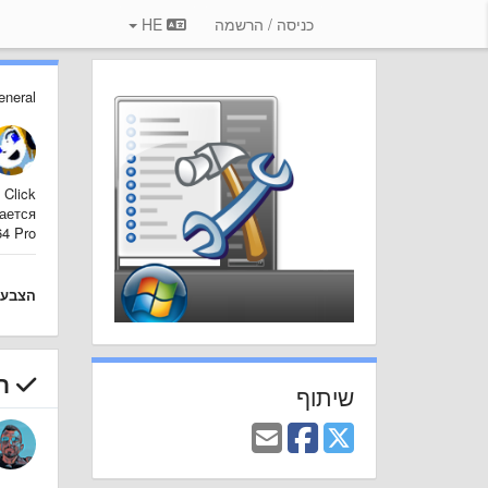
כניסה / הרשמה
HE
eneral
Click.
ается.
4 Pro.
הצבע
תש
שיתוף