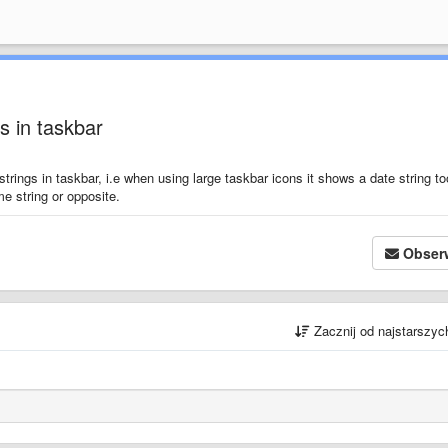
s in taskbar
trings in taskbar, i.e when using large taskbar icons it shows a date string to
me string or opposite.
Obser
Zacznij od najstarszy