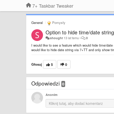
7+ Taskbar Tweaker
General
Pomysły
Option to hide time/date string
shought
13 lat temu
•
0
I would like to see a feature which would hide time/date s
would like to hide date string via 7+TT and only show ti
Głosuj
5
0
Odpowiedzi
0
Anonim