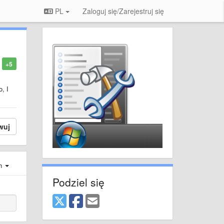
PL
Zaloguj się/Zarejestruj się
+5
o, I
wuj
ch
Podziel się