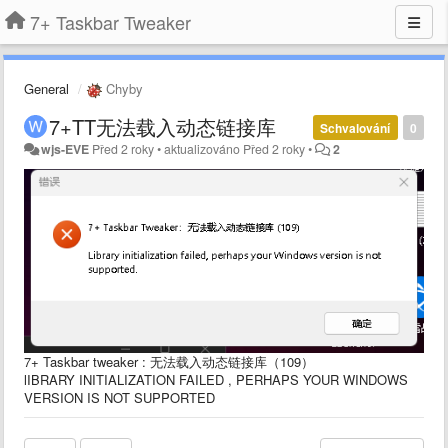
7+ Taskbar Tweaker
General
Chyby
7+TT无法载入动态链接库
Schvalování
0
wjs-EVE
Před 2 roky
•
aktualizováno
Před 2 roky
•
2
7+ Taskbar tweaker : 无法载入动态链接库（109）
lIBRARY INITIALIZATION FAILED , PERHAPS YOUR WINDOWS
VERSION IS NOT SUPPORTED