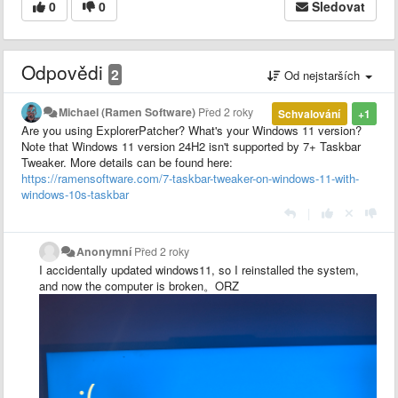
0
0
Sledovat
Odpovědi
2
Od nejstarších
Michael (Ramen Software)
Před 2 roky
Schvalování
+1
Are you using ExplorerPatcher? What's your Windows 11 version?
Note that Windows 11 version 24H2 isn't supported by 7+ Taskbar
Tweaker. More details can be found here:
https://ramensoftware.com/7-taskbar-tweaker-on-windows-11-with-
windows-10s-taskbar
|
Anonymní
Před 2 roky
I accidentally updated windows11, so I reinstalled the system,
and now the computer is broken。ORZ