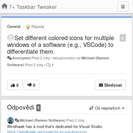
7+ Taskbar Tweaker
General
Nápady
Set different colored icons for multiple
0
windows of a software (e.g., VSCode) to
differentiate them.
Anonymní
Před 2 roky
•
aktualizováno od
Michael (Ramen
Software)
Před 2 roky
•
1
0
0
Sledovat
Odpovědi
1
Od nejstarších
Michael (Ramen Software)
Před 2 roky
Windhawk has a mod that's dedicated for Visual Studio:
https://windhawk.net/mods/lm-vs-solution-icon